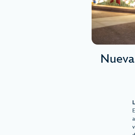
Nuevas
L
E
a
v