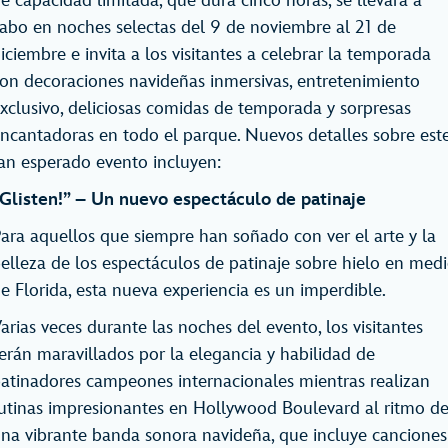
e capacidad limitada, que dura cinco horas, se llevará a
abo en noches selectas del 9 de noviembre al 21 de
iciembre e invita a los visitantes a celebrar la temporada
on decoraciones navideñas inmersivas, entretenimiento
xclusivo, deliciosas comidas de temporada y sorpresas
ncantadoras en todo el parque. Nuevos detalles sobre est
an esperado evento incluyen:
Glisten!” – Un nuevo espectáculo de patinaje
ara aquellos que siempre han soñado con ver el arte y la
elleza de los espectáculos de patinaje sobre hielo en med
e Florida, esta nueva experiencia es un imperdible.
arias veces durante las noches del evento, los visitantes
erán maravillados por la elegancia y habilidad de
atinadores campeones internacionales mientras realizan
utinas impresionantes en Hollywood Boulevard al ritmo d
na vibrante banda sonora navideña, que incluye canciones