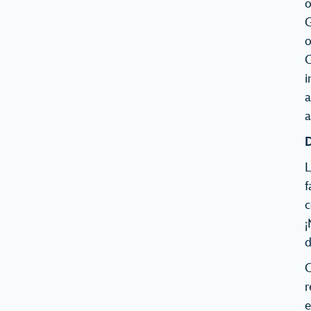
o
G
o
C
i
a
a
D
L
f
c
¡
d
C
r
e