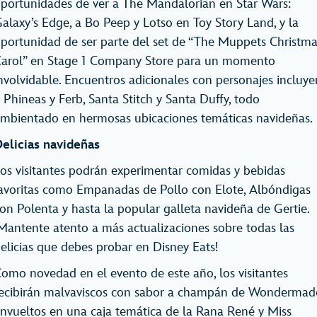
portunidades de ver a The Mandalorian en Star Wars:
alaxy’s Edge, a Bo Peep y Lotso en Toy Story Land, y la
portunidad de ser parte del set de “The Muppets Christma
arol” en Stage 1 Company Store para un momento
nvolvidable. Encuentros adicionales con personajes incluye
 Phineas y Ferb, Santa Stitch y Santa Duffy, todo
mbientado en hermosas ubicaciones temáticas navideñas.
elicias navideñas
os visitantes podrán experimentar comidas y bebidas
avoritas como Empanadas de Pollo con Elote, Albóndigas
on Polenta y hasta la popular galleta navideña de Gertie.
Mantente atento a más actualizaciones sobre todas las
elicias que debes probar en Disney Eats!
omo novedad en el evento de este año, los visitantes
ecibirán malvaviscos con sabor a champán de Wondermad
nvueltos en una caja temática de la Rana René y Miss