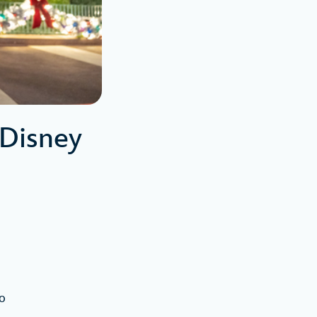
 Disney
to