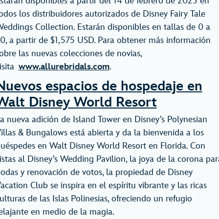
starán disponibles a partir del 14 de febrero de 2025 en
odos los distribuidores autorizados de Disney Fairy Tale
eddings Collection. Estarán disponibles en tallas de 0 a
0, a partir de $1,575 USD. Para obtener más información
obre las nuevas colecciones de novias,
isita
www.allurebridals.com
.
Nuevos espacios de hospedaje en
Walt Disney World Resort
a nueva adición de Island Tower en Disney’s Polynesian
illas & Bungalows está abierta y da la bienvenida a los
uéspedes en Walt Disney World Resort en Florida. Con
istas al Disney’s Wedding Pavilion, la joya de la corona par
odas y renovación de votos, la propiedad de Disney
acation Club se inspira en el espíritu vibrante y las ricas
ulturas de las Islas Polinesias, ofreciendo un refugio
elajante en medio de la magia.