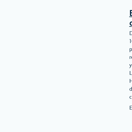
D
1
p
r
y
L
H
d
c
E