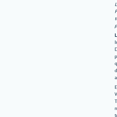
L
F
t
p
L
I
D
p
q
d
a
E
W
T
n
t