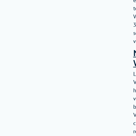
e
t
W
3
s
v
L
V
h
v
b
V
c
r