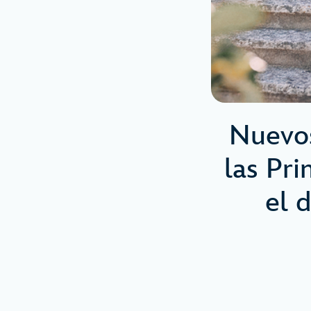
Nuevos
las Pri
el 