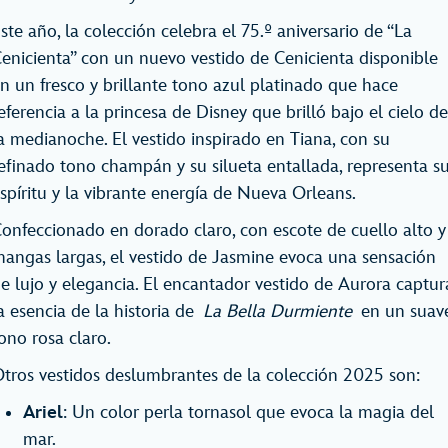
ste año, la colección celebra el 75.º aniversario de “La
enicienta” con un nuevo vestido de Cenicienta disponible
n un fresco y brillante tono azul platinado que hace
eferencia a la princesa de Disney que brilló bajo el cielo de
a medianoche. El vestido inspirado en Tiana, con su
efinado tono champán y su silueta entallada, representa s
spíritu y la vibrante energía de Nueva Orleans.
onfeccionado en dorado claro, con escote de cuello alto y
angas largas, el vestido de Jasmine evoca una sensación
e lujo y elegancia. El encantador vestido de Aurora captur
a esencia de la historia de
La Bella Durmiente
en un suav
ono rosa claro.
tros vestidos deslumbrantes de la colección 2025 son:
Ariel
: Un color perla tornasol que evoca la magia del
mar.