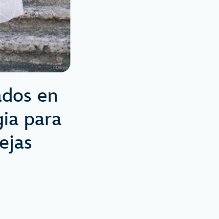
ados en
gia para
ejas