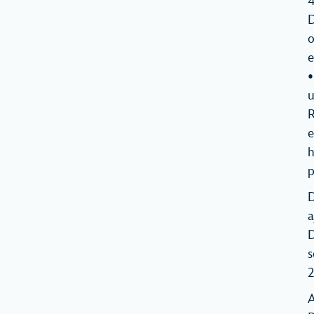
4
D
o
e
•
u
R
e
h
p
D
a
D
s
2
A