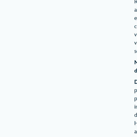
R
a
e
c
v
v
s
M
D
p
p
i
d
H
a