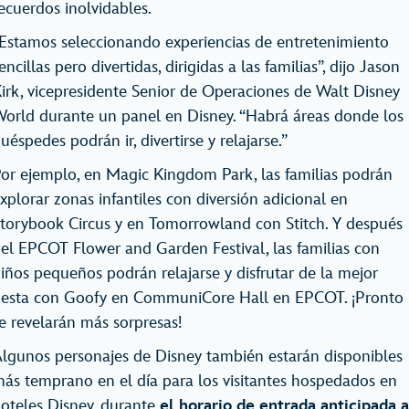
ecuerdos inolvidables.
Estamos seleccionando experiencias de entretenimiento
encillas pero divertidas, dirigidas a las familias”, dijo Jason
irk, vicepresidente Senior de Operaciones de Walt Disney
orld durante un panel en Disney. “Habrá áreas donde los
uéspedes podrán ir, divertirse y relajarse.”
or ejemplo, en Magic Kingdom Park, las familias podrán
xplorar zonas infantiles con diversión adicional en
torybook Circus y en Tomorrowland con Stitch. Y después
el EPCOT Flower and Garden Festival, las familias con
iños pequeños podrán relajarse y disfrutar de la mejor
iesta con Goofy en CommuniCore Hall en EPCOT. ¡Pronto
e revelarán más sorpresas!
lgunos personajes de Disney también estarán disponibles
ás temprano en el día para los visitantes hospedados en
oteles Disney, durante
el horario de entrada anticipada a