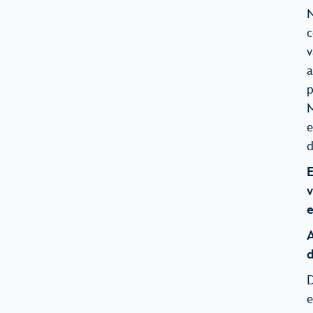
N
c
v
a
p
M
e
d
E
v
e
A
d
D
e