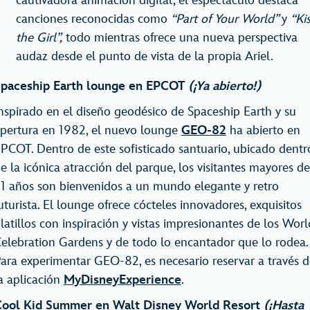
cautivadora animación digital, el espectáculo destaca
canciones reconocidas como
“Part of Your World”
y
“Ki
the Girl”,
todo mientras ofrece una nueva perspectiva
audaz desde el punto de vista de la propia Ariel.
paceship Earth lounge en EPCOT
(¡Ya abierto!)
nspirado en el diseño geodésico de Spaceship Earth y su
pertura en 1982, el nuevo lounge
GEO-82
ha abierto en
PCOT. Dentro de este sofisticado santuario, ubicado dentr
e la icónica atracción del parque, los visitantes mayores de
1 años son bienvenidos a un mundo elegante y retro
uturista. El lounge ofrece cócteles innovadores, exquisitos
latillos con inspiración y vistas impresionantes de los Worl
elebration Gardens y de todo lo encantador que lo rodea.
ara experimentar GEO-82, es necesario reservar a través d
a aplicación
MyDisneyExperience
.
ool Kid Summer en Walt Disney World Resort
(¡Hasta