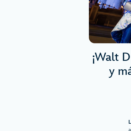
¡Walt D
y má
L
a