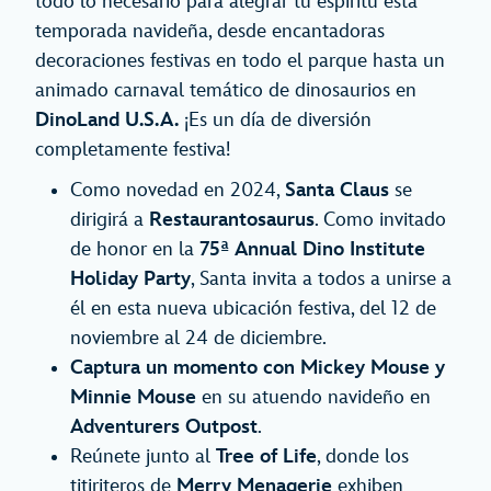
todo lo necesario para alegrar tu espíritu esta
temporada navideña, desde encantadoras
decoraciones festivas en todo el parque hasta un
animado carnaval temático de dinosaurios en
DinoLand U.S.A.
¡Es un día de diversión
completamente festiva!
Como novedad en 2024,
Santa Claus
se
dirigirá a
Restaurantosaurus
. Como invitado
de honor en la
75ª Annual Dino Institute
Holiday Party
, Santa invita a todos a unirse a
él en esta nueva ubicación festiva, del 12 de
noviembre al 24 de diciembre.
Captura un momento con Mickey Mouse y
Minnie Mouse
en su atuendo navideño en
Adventurers Outpost
.
Reúnete junto al
Tree of Life
, donde los
titiriteros de
Merry Menagerie
exhiben